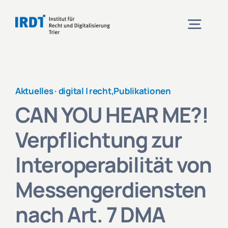
Zum
Inhalt
Togg
springen
Navig
Institut
Aktuelles ·
digital | recht
,
Publikationen
CAN YOU HEAR ME?!
Veranstaltungen
Verpflichtung zur
Projekte
Interoperabilität von
Messengerdiensten
Aktuelles
nach Art. 7 DMA
Kontakt und Anfahrt