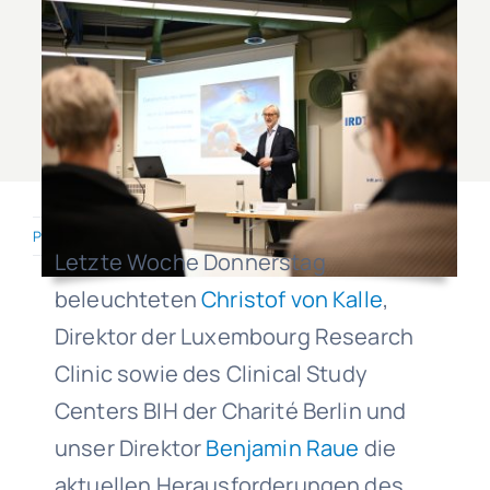
Published On: February 13, 2026
·
0.9 min read
Letzte Woche Donnerstag
beleuchteten
Christof von Kalle
,
Direktor der Luxembourg Research
Clinic sowie des Clinical Study
Centers BIH der Charité Berlin und
unser Direktor
Benjamin Raue
die
aktuellen Herausforderungen des