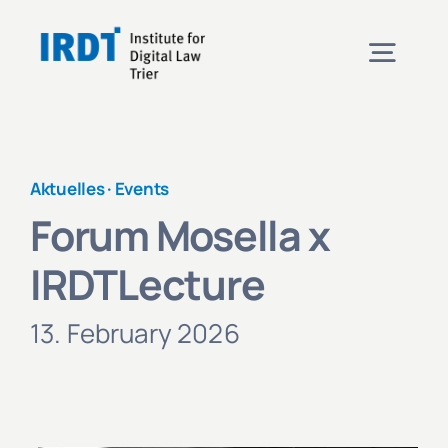
Skip
to
Togg
content
Navig
Institute
Aktuelles ·
Events
Events
Forum Mosella x
IRDTLecture
Projects
13. February 2026
News
Contact & Directions