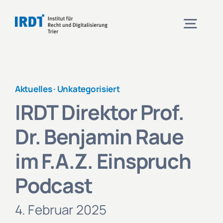
Zum
Inhalt
Togg
springen
Navig
Institut
Aktuelles ·
Unkategorisiert
IRDT Direktor Prof.
Veranstaltungen
Dr. Benjamin Raue
Projekte
im F.A.Z. Einspruch
Podcast
Aktuelles
4. Februar 2025
Kontakt und Anfahrt