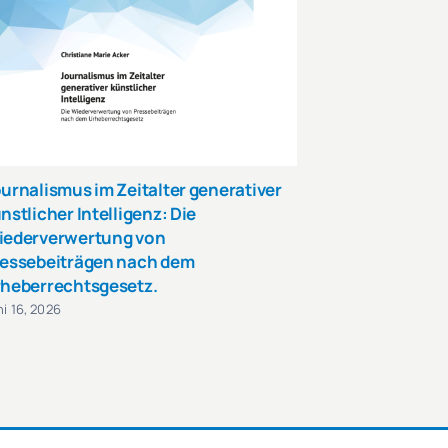
urnalismus im Zeitalter generativer
Zweifelhafte
nstlicher Intelligenz: Die
rechtliche E
iederverwertung von
Information
essebeiträgen nach dem
der DSGVO u
heberrechtsgesetz.
Juli 8, 2026
ni 16, 2026