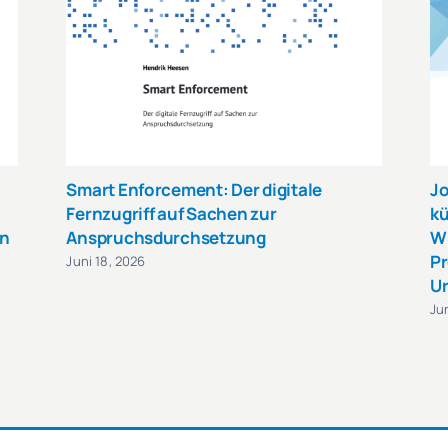
Smart Enforcement: Der digitale
Jo
Fernzugriff auf Sachen zur
kü
in
Anspruchsdurchsetzung
W
Pr
Juni 18, 2026
Ur
Ju