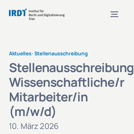
Zum
Inhalt
Togg
springen
Navig
Institut
Aktuelles ·
Stellenausschreibung
Stellenausschreibung
Veranstaltungen
Wissenschaftliche/r
Projekte
Mitarbeiter/in
(m/w/d)
Aktuelles
10. März 2026
Kontakt und Anfahrt