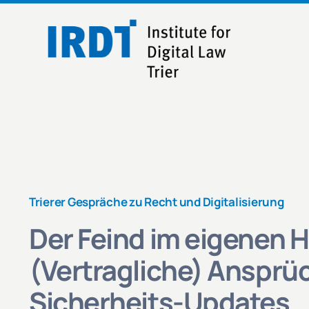
Skip
to
content
Trierer Gespräche zu Recht und Digitalisierung
Der Feind im eigenen 
(Vertragliche) Ansprü
Sicherheits-Updates