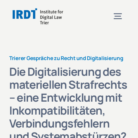
Skip
to
Togg
content
Navig
Institute
Trierer Gespräche zu Recht und Digitalisierung
Events
Die Digitalisierung des
materiellen Strafrechts
Projects
– eine Entwicklung mit
Inkompatibilitäten,
News
Verbindungsfehlern
und Systemabstürzen?
Contact & Directions