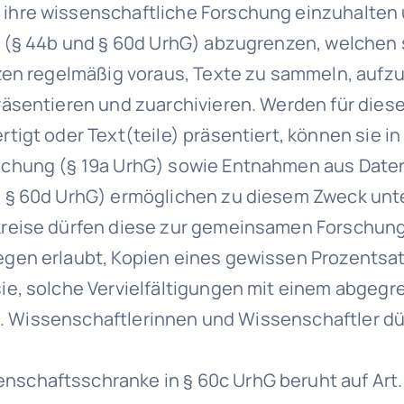
ihre wissenschaftliche Forschung einzuhalten
n (§ 44b und § 60d UrhG) abzugrenzen, welchen
tzen regelmäßig voraus, Texte zu sammeln, aufz
äsentieren und zuarchivieren. Werden für diese
igt oder Text(teile) präsentiert, können sie in
chung (§ 19a UrhG) sowie Entnahmen aus Datenb
d § 60d UrhG) ermöglichen zu diesem Zweck un
eise dürfen diese zur gemeinsamen Forschung (§
gen erlaubt, Kopien eines gewissen Prozentsat
ie, solche Vervielfältigungen mit einem abge
hG). Wissenschaftlerinnen und Wissenschaftler d
haftsschranke in § 60c UrhG beruht auf Art. 5 