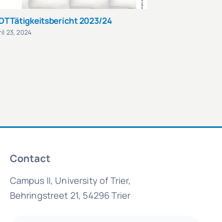
DT Tätigkeitsbericht 2023/24
IRDT Tätigke
il 23, 2024
July 15, 2025
Contact
Campus II, University of Trier,
Behringstreet 21, 54296 Trier