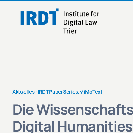
Skip
to
content
Aktuelles ·
IRDT PaperSeries
,
MiMoText
Die Wissenschafts
Digital Humanities