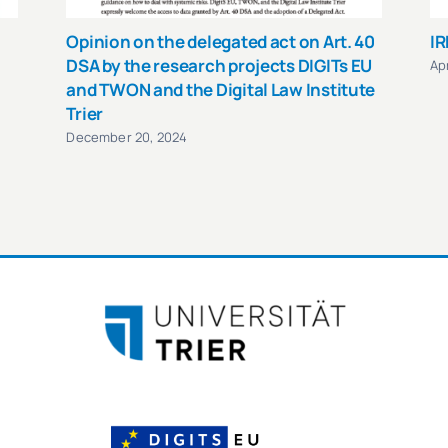
Opinion on the delegated act on Art. 40
IR
DSA by the research projects DIGITs EU
Apr
and TWON and the Digital Law Institute
Trier
December 20, 2024