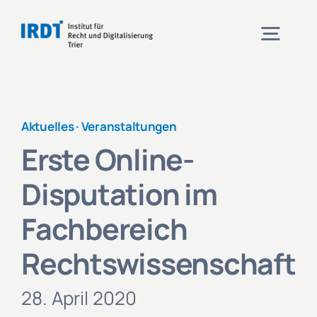
Zum
Inhalt
Togg
springen
Navig
Institut
Aktuelles ·
Veranstaltungen
Erste Online-
Veranstaltungen
Disputation im
Projekte
Fachbereich
Rechtswissenschaft
Aktuelles
28. April 2020
Kontakt und Anfahrt