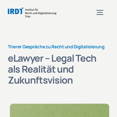
Zum
Inhalt
Togg
springen
Navig
Institut
Trierer Gespräche zu Recht und Digitalisierung
eLawyer – Legal Tech
Veranstaltungen
als Realität und
Projekte
Zukunftsvision
Aktuelles
Kontakt und Anfahrt