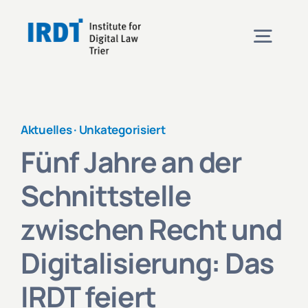
Skip
to
Togg
content
Navig
Institute
Aktuelles ·
Unkategorisiert
Events
Fünf Jahre an der
Schnittstelle
Projects
zwischen Recht und
News
Digitalisierung: Das
IRDT feiert
Contact & Directions