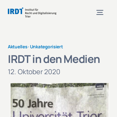
Zum
Inhalt
Togg
springen
Navig
Institut
Aktuelles ·
Unkategorisiert
IRDT in den Medien
Veranstaltungen
12. Oktober 2020
Projekte
Aktuelles
Kontakt und Anfahrt