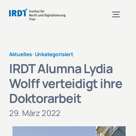
Zum
Inhalt
Togg
springen
Navig
Institut
Aktuelles ·
Unkategorisiert
IRDT Alumna Lydia
Veranstaltungen
Wolff verteidigt ihre
Projekte
Doktorarbeit
Aktuelles
29. März 2022
Kontakt und Anfahrt