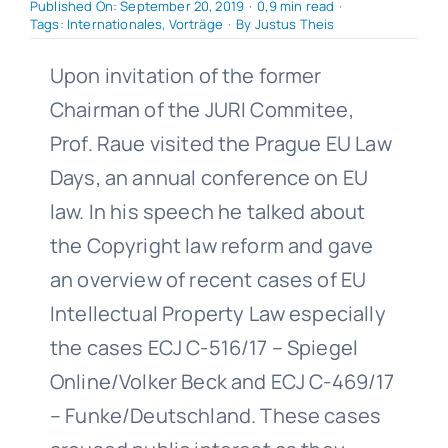
Published On: September 20, 2019
·
0,9 min read
·
Tags:
Internationales
,
Vorträge
·
By
Justus Theis
Upon invitation of the former
Chairman of the JURI Commitee,
Prof. Raue visited the Prague EU Law
Days, an annual conference on EU
law. In his speech he talked about
the Copyright law reform and gave
an overview of recent cases of EU
Intellectual Property Law especially
the cases ECJ C-516/17 – Spiegel
Online/Volker Beck and ECJ C-469/17
– Funke/Deutschland. These cases