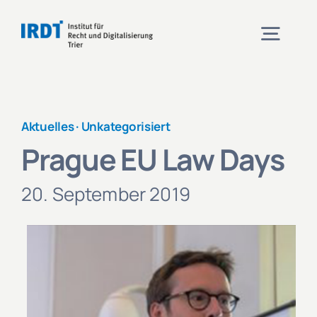
Zum
Inhalt
Togg
springen
Navig
Institut
Aktuelles ·
Unkategorisiert
Prague EU Law Days
Veranstaltungen
20. September 2019
Projekte
Aktuelles
Kontakt und Anfahrt