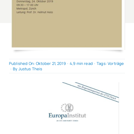
Published On: Oktober 21, 2019
·
4,9 min read
·
Tags:
Vorträge
·
By
Justus Theis