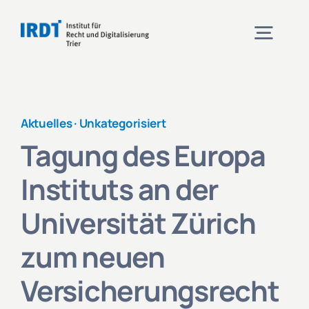
Zum
Inhalt
Togg
springen
Navig
Institut
Aktuelles ·
Unkategorisiert
Tagung des Europa
Veranstaltungen
Instituts an der
Projekte
Universität Zürich
zum neuen
Aktuelles
Versicherungsrecht
Kontakt und Anfahrt