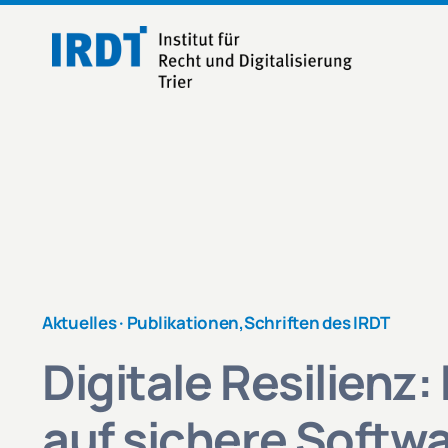
Zum
Inhalt
springen
Aktuelles ·
Publikationen
,
Schriften des IRDT
Digitale Resilienz:
auf sichere Softw