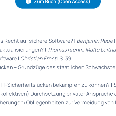
Zum Buch (Open Access)
ves Recht auf sichere Software? |
Benjamin Raue
|
aktualisierungen? |
Thomas Riehm, Malte Leithä
oftware |
Christian Ernst
| S. 39
slücken – Grundzüge des staatlichen Schwachs
 IT-Sicherheitslücken bekämpfen zu können? |
S
kollektiven) Durchsetzung privater Ansprüche 
herungen: Obliegenheiten zur Vermeidung von I