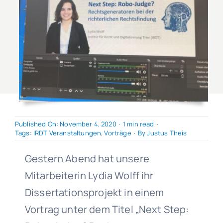
Published On: November 4, 2020
·
1 min read
·
Tags:
IRDT Veranstaltungen
,
Vorträge
·
By
Justus Theis
Gestern Abend hat unsere
Mitarbeiterin Lydia Wolff ihr
Dissertationsprojekt in einem
Vortrag unter dem Titel „Next Step: