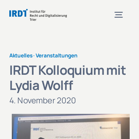
Zum
Inhalt
Togg
springen
Navig
Institut
Aktuelles ·
Veranstaltungen
IRDT Kolloquium mit
Veranstaltungen
Lydia Wolff
Projekte
4. November 2020
Aktuelles
Kontakt und Anfahrt