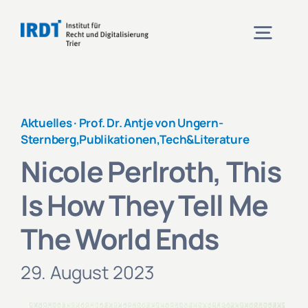
Zum
Inhalt
Togg
springen
Navig
Institut
Aktuelles ·
Prof. Dr. Antje von Ungern-
Sternberg
,
Publikationen
,
Tech&Literature
Veranstaltungen
Nicole Perlroth, This
Is How They Tell Me
Projekte
The World Ends
Aktuelles
29. August 2023
Kontakt und Anfahrt