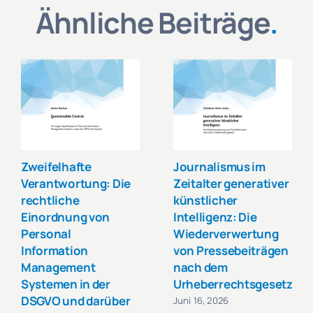
Ähnliche Beiträge
.
Zweifelhafte
Journalismus im
Verantwortung: Die
Zeitalter generativer
rechtliche
künstlicher
Einordnung von
Intelligenz: Die
Personal
Wiederverwertung
Information
von Pressebeiträgen
Management
nach dem
Systemen in der
Urheberrechtsgesetz.
DSGVO und darüber
Juni 16, 2026