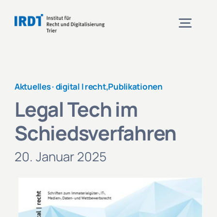
Zum
Inhalt
Togg
springen
Navig
Institut
Aktuelles ·
digital | recht
,
Publikationen
Legal Tech im
Veranstaltungen
Schiedsverfahren
Projekte
20. Januar 2025
Aktuelles
Kontakt und Anfahrt