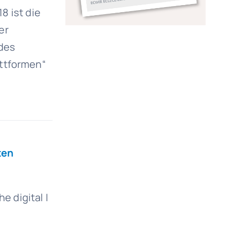
8 ist die
er
 des
attformen“
ten
e digital |