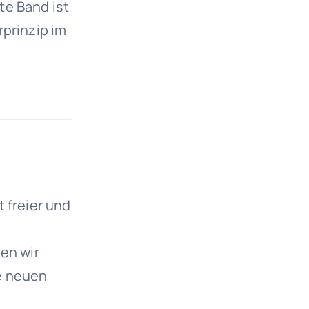
te Band ist
rprinzip im
 freier und
ten wir
e neuen