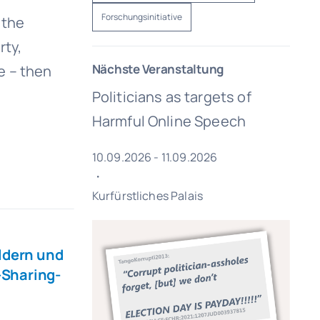
Forschungsinitiative
 the
rty,
Nächste Veranstaltung
e – then
Politicians as targets of
Harmful Online Speech
10.09.2026 - 11.09.2026
・
Kurfürstliches Palais
ildern und
-Sharing-