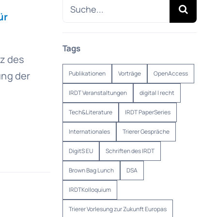
Suche
ür
nach:
Tags
nz des
ung der
Publikationen
Vorträge
OpenAccess
IRDT Veranstaltungen
digital | recht
Tech&Literature
IRDT PaperSeries
Internationales
Trierer Gespräche
DigitS EU
Schriften des IRDT
Brown Bag Lunch
DSA
IRDTKolloquium
Trierer Vorlesung zur Zukunft Europas