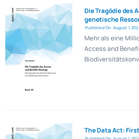
Die Tragödie des 
genetische Resso
Published On: August 1, 202
Mehr als eine Mill
Access and Benefi
Biodiversitätskonv
The Data Act: Fir
Published On: August 1, 202