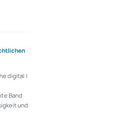
chtlichen
e digital |
nte Band
sigkeit und