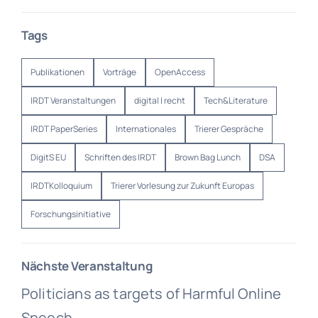
Tags
Publikationen
Vorträge
OpenAccess
IRDT Veranstaltungen
digital | recht
Tech&Literature
IRDT PaperSeries
Internationales
Trierer Gespräche
DigitS EU
Schriften des IRDT
Brown Bag Lunch
DSA
IRDTKolloquium
Trierer Vorlesung zur Zukunft Europas
Forschungsinitiative
Nächste Veranstaltung
Politicians as targets of Harmful Online
Speech