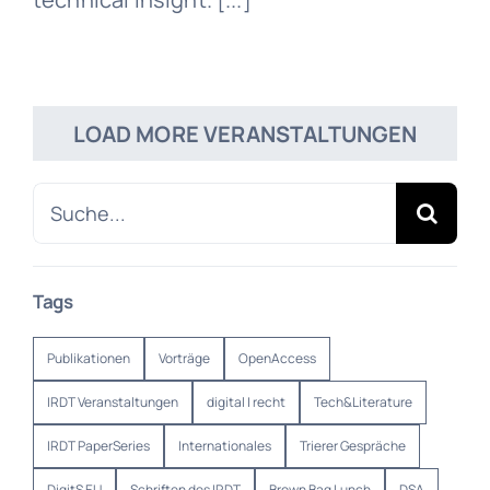
LOAD MORE VERANSTALTUNGEN
Suche
nach:
Tags
Publikationen
Vorträge
OpenAccess
IRDT Veranstaltungen
digital | recht
Tech&Literature
IRDT PaperSeries
Internationales
Trierer Gespräche
DigitS EU
Schriften des IRDT
Brown Bag Lunch
DSA