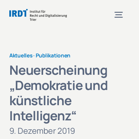
Zum
Inhalt
Togg
springen
Navig
Institut
Aktuelles ·
Publikationen
Neuerscheinung
Veranstaltungen
„Demokratie und
Projekte
künstliche
Intelligenz“
Aktuelles
9. Dezember 2019
Kontakt und Anfahrt