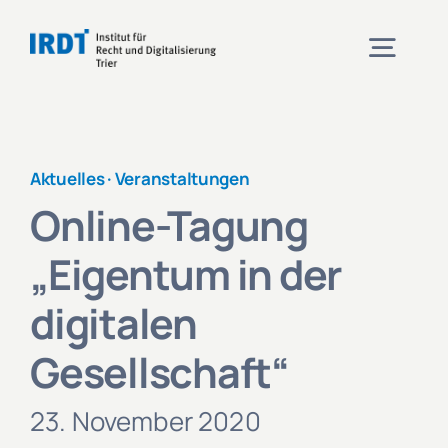
Zum
Inhalt
Togg
springen
Navig
Institut
Aktuelles ·
Veranstaltungen
Online-Tagung
Veranstaltungen
„Eigentum in der
Projekte
digitalen
Gesellschaft“
Aktuelles
23. November 2020
Kontakt und Anfahrt