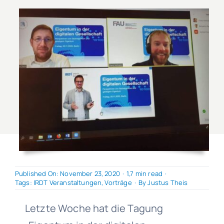
Published On: November 23, 2020
·
1,7 min read
·
Tags:
IRDT Veranstaltungen
,
Vorträge
·
By
Justus Theis
Letzte Woche hat die Tagung