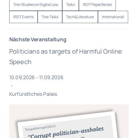
Trier Studies on Digital Law
Talks
IRDT PaperSeries
IRDT Events
Trier Talks
Tech&Literature
International
Nächste Veranstaltung
Politicians as targets of Harmful Online
Speech
10.09.2026 - 11.09.2026
・
Kurfürstliches Palais