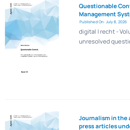
Questionable Contr
Management Syst
Published On: July 8, 2026
digital | recht - 
unresolved questio
Journalism in the a
press articles un