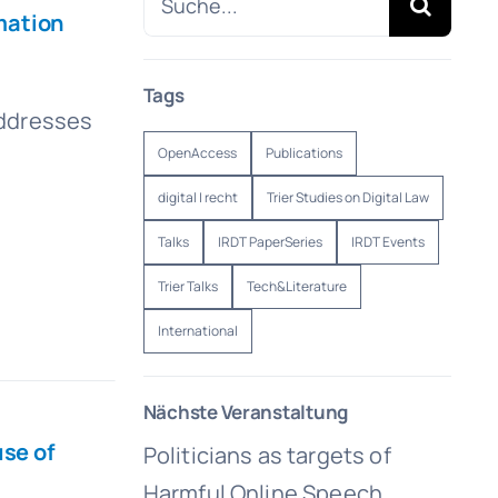
mation
for:
Tags
addresses
OpenAccess
Publications
digital | recht
Trier Studies on Digital Law
Talks
IRDT PaperSeries
IRDT Events
Trier Talks
Tech&Literature
International
Nächste Veranstaltung
use of
Politicians as targets of
Harmful Online Speech