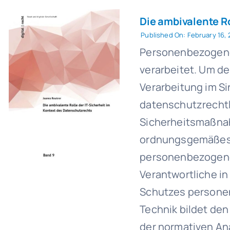
Die ambivalente R
Published On: February 16,
Personenbezogene 
verarbeitet. Um de
Verarbeitung im Si
datenschutzrechtli
Sicherheitsmaßnah
ordnungsgemäßes F
personenbezogener
Verantwortliche i
Schutzes personen
Technik bildet de
der normativen An