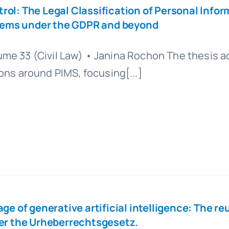
ol: The Legal Classification of Personal Infor
ems under the GDPR and beyond
Volume 33 (Civil Law) • Janina Rochon The thesis 
ns around PIMS, focusing[...]
ge of generative artificial intelligence: The re
der the Urheberrechtsgesetz.