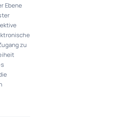
er Ebene
ster
ektive
ektronische
 Zugang zu
eiheit
es
die
n