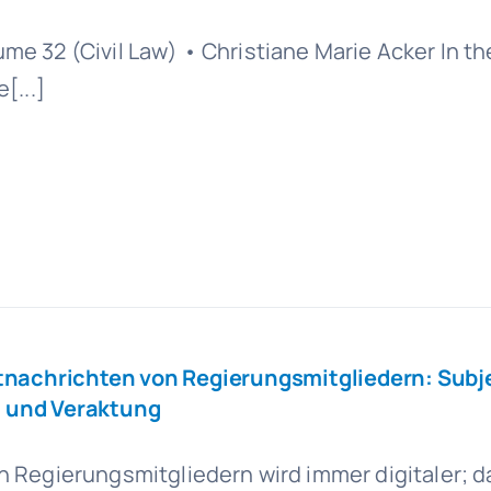
6
olume 32 (Civil Law) • Christiane Marie Acker In th
[...]
tnachrichten von Regierungsmitgliedern: Subj
 und Veraktung
 Regierungsmitgliedern wird immer digitaler; 