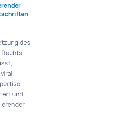
erender
zschriften
letzung des
s Rechts
asst,
viral
xpertise
rtert und
sierender