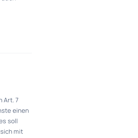
n
Art. 7
enste einen
s soll
sich mit