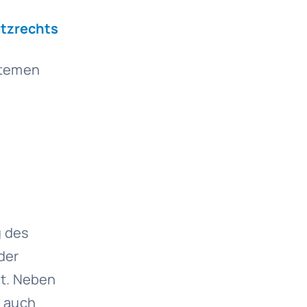
utzrechts
stemen
g des
der
it. Neben
n auch