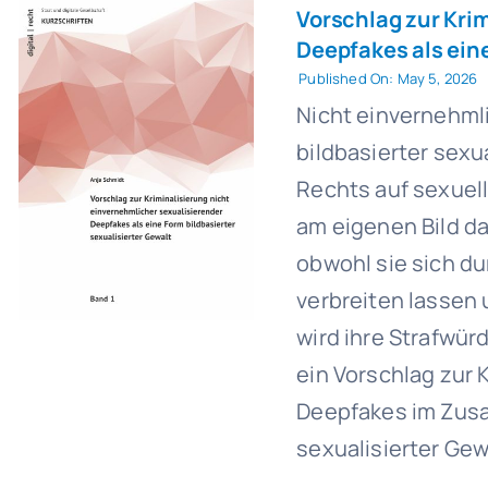
Vorschlag zur Kri
Deepfakes als eine
Published On: May 5, 2026
Nicht einvernehml
bildbasierter sexu
Rechts auf sexuel
am eigenen Bild dar
obwohl sie sich du
verbreiten lassen u
wird ihre Strafwür
ein Vorschlag zur 
Deepfakes im Zus
sexualisierter Gew