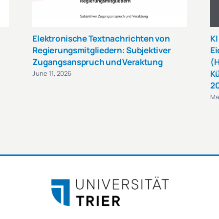
Elektronische Textnachrichten von
KI
Regierungsmitgliedern: Subjektiver
Ei
Zugangsanspruch und Veraktung
(H
Kü
June 11, 2026
2
Ma