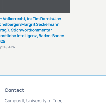
 + Völkerrecht, in: Tim Dornis/Jan
Systemic Risk
chelberger/Margrit Seckelmann
June 11, 2026
rsg.), Stichwortkommentar
nstliche Intelligenz, Baden-Baden
025
y 20, 2026
Contact
Campus II, University of Trier,