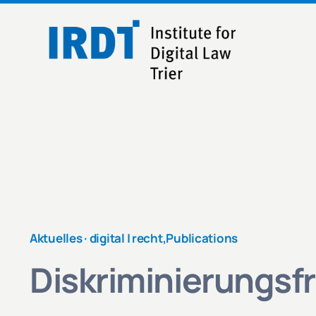
Skip
to
content
Aktuelles ·
digital | recht
,
Publications
Diskriminierungsfr