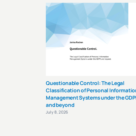
Questionable Control: The Legal
Classification of Personal Informatio
Management Systems under the GDP
and beyond
July 8, 2026