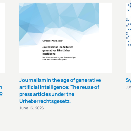
Journalism in the age of generative
Sy
n
artificial intelligence: The reuse of
Ju
R
press articles under the
Urheberrechtsgesetz.
June 16, 2026