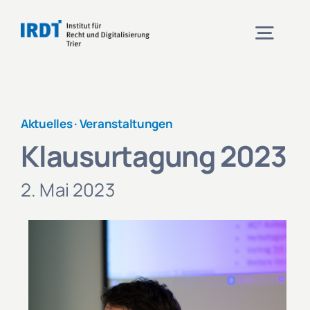
Zum
Inhalt
Togg
springen
Navig
Institut
Aktuelles ·
Veranstaltungen
Klausurtagung 2023
Veranstaltungen
2. Mai 2023
Projekte
Aktuelles
Kontakt und Anfahrt