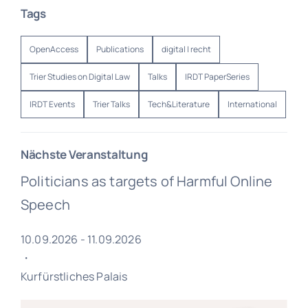
Tags
OpenAccess
Publications
digital | recht
Trier Studies on Digital Law
Talks
IRDT PaperSeries
IRDT Events
Trier Talks
Tech&Literature
International
Nächste Veranstaltung
Politicians as targets of Harmful Online
Speech
10.09.2026 - 11.09.2026
・
Kurfürstliches Palais